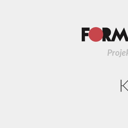
Proje
K