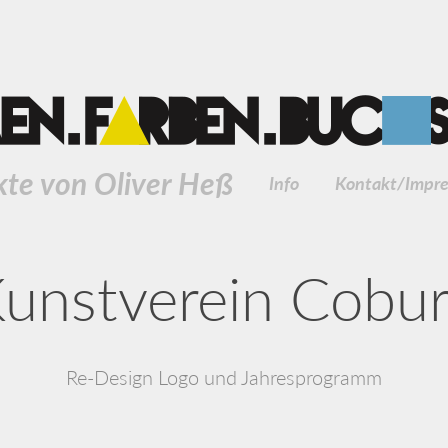
kte von Oliver Heß
Info
Kontakt/Impr
unstverein Cobu
Re-Design Logo und Jahresprogramm