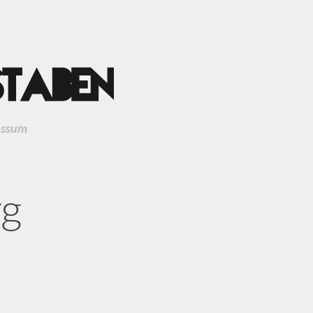
essum
rg